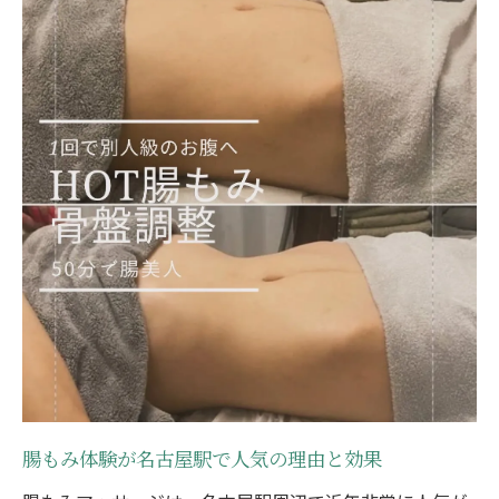
腸もみマッサージで得られる深いリラック
ス効果
腸もみがサポートする健康ケアの実践法
忙しい女性に腸もみマッサージが人気の理
由
腸もみで心身のバランスを整える方法
腸もみ施術後のリラックス体験談と満足感
話題の腸もみが支持される理由と施術内容
腸もみが話題となる背景と専門施術の特徴
腸もみマッサージの具体的な施術内容を解
説
腸もみが女性に支持される秘密と安心ポイ
腸もみ体験が名古屋駅で人気の理由と効果
ント
腸もみ施術者の専門知識と信頼性について