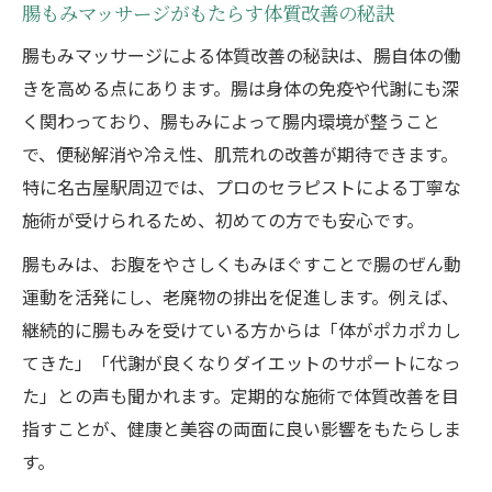
腸もみで実感する美容効果と内側からの変
腸もみマッサージがもたらす体質改善の秘訣
化
腸もみマッサージによる体質改善の秘訣は、腸自体の働
腸もみマッサージが癒しをもたらすメカニ
きを高める点にあります。腸は身体の免疫や代謝にも深
ズム
く関わっており、腸もみによって腸内環境が整うこと
腸もみでぽっこりお腹や肌トラブルをケア
で、便秘解消や冷え性、肌荒れの改善が期待できます。
特に名古屋駅周辺では、プロのセラピストによる丁寧な
腸もみの優しい施術と安心感が女性に人気
施術が受けられるため、初めての方でも安心です。
ほんまでっかTVが特集した腸もみの効果とは
腸もみは、お腹をやさしくもみほぐすことで腸のぜん動
ほんまでっかTVでも話題の腸もみ効果を検
運動を活発にし、老廃物の排出を促進します。例えば、
証
継続的に腸もみを受けている方からは「体がポカポカし
腸もみがテレビで紹介された注目ポイント
てきた」「代謝が良くなりダイエットのサポートになっ
腸もみマッサージで期待できる体調改善例
た」との声も聞かれます。定期的な施術で体質改善を目
腸もみのメディア特集から見る信頼性の高
指すことが、健康と美容の両面に良い影響をもたらしま
さ
す。
腸もみの効果を実感した体験談と口コミ