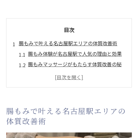
目次
腸もみで叶える名古屋駅エリアの体質改善術
腸もみ体験が名古屋駅で人気の理由と効果
腸もみマッサージがもたらす体質改善の秘
訣
名古屋駅周辺で腸もみを選ぶべきポイント
腸もみ施術で感じる体調変化と改善事例
腸もみ専門マッサージで叶う健康習慣の始
腸もみで叶える名古屋駅エリアの
め方
体質改善術
リラックスと健康ケアは腸もみマッサージで実
感