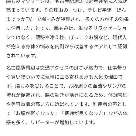
腸もみマッサージは、名古屋駅周辺で近年非常に人気が
高まっています。その理由の一つは、テレビ番組「ほん
腸もみのやり方や施術の流れを徹底紹介
までっかTV」で腸もみが特集され、多くの方がその効果
名古屋駅周辺で腸活なら専門マッサージが選ば
に注目したことです。腸もみは、単なるリラクゼーショ
れる
ンではなく、便秘や冷え性、ぽっこりお腹など、現代人
名古屋駅エリアで腸活に腸もみが人気の理
が抱える身体の悩みを内側から改善するケアとして認識
由
されています。
腸もみ専門マッサージで実感する体調の変
名古屋駅周辺は交通アクセスの良さが魅力で、仕事帰り
化
や買い物ついでに気軽に立ち寄れる点も人気の理由で
腸セラピーや腸もみ講座も注目される背景
す。腸もみを受けることで、お腹周りの血流やリンパの
腸もみでサロン選びに迷わないポイント
流れが促進され、腸の動きが活発になるため、体調管理
名古屋駅で腸活を始める女性のリアルな声
や美容意識の高い方に選ばれています。利用者の声とし
やさしい腸もみ体験から広がる美容と癒やし
て「お腹が軽くなった」「便通が良くなった」などの体
やさしい腸もみ体験が美と癒やしに導く理
感も多く、リピーターが増加しています。
由