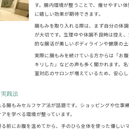
す。腸内環境が整うことで、痩せやすい体
腸もみ効果で実感する日々の快適さとは
に嬉しい効果が期待できます。
腸もみ腸活がもたらす便通改善のポイント
腸もみを取り入れる際は、まず自分の体調
腸もみ効果でストレスフリーな生活を叶える
が大切です。生理中や体調不良時は控え、
腸もみで体調管理とリラクゼーションを両立
的な腸活が美しいボディラインや健康の土
腸もみ腸活で朝から快適に過ごすコツ
実際に腸もみを続けている方からは「お腹
マンジャロ卒業後の健康的腸活習慣
キリした」などの声も多く聞かれます。名
マンジャロ卒業後こそ腸もみ腸活で体質維持
室対応のサロンが増えているため、安心し
腸もみで無理なく続ける健康的ダイエット習慣
腸もみ腸活でリバウンドしにくい体を目指す
ア実践法
マンジャロ後の腸もみで変わる毎日の体調
れる腸もみセルフケア法が話題です。ショッピングや仕事
腸もみ習慣で5年後10年後も綺麗をキープ
ケアを学べる環境が整っています。
寝る前にお腹を温めてから、手のひら全体を使った優しい