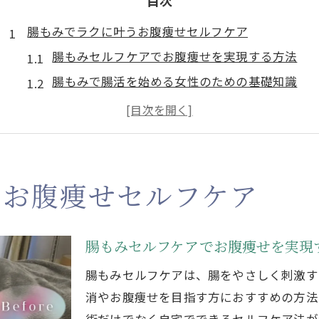
目次
腸もみでラクに叶うお腹痩せセルフケア
腸もみセルフケアでお腹痩せを実現する方法
腸もみで腸活を始める女性のための基礎知識
名古屋駅周辺で話題の腸もみセルフケア実践法
腸もみ効果で痩せやすい体質へ導くコツ
腸もみでお腹がへこむ理由と続けるポイント
お腹の悩みなら腸もみ腸活が新常識
うお腹痩せセルフケア
腸もみ腸活がお腹の悩みに有効な理由を解説
便秘解消やポッコリお腹に腸もみが効く仕組み
腸もみセルフケアでお腹痩せを実現
腸もみ腸活の効果と継続するためのコツ
腸もみセルフケアは、腸をやさしく刺激す
腸もみ名古屋駅周辺でのセルフケア体験談
消やお腹痩せを目指す方におすすめの方法
腸もみと腸活の組み合わせで健康的に痩せる