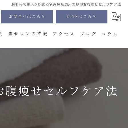
腸もみで腸活を始める名古屋駅周辺の簡単お腹痩せセルフケア法
お問合せはこちら
LINEはこちら
問
当サロンの特徴
アクセス
ブログ
コラム
髭
全身
VIO
お腹痩せセルフケア法
顔
体験