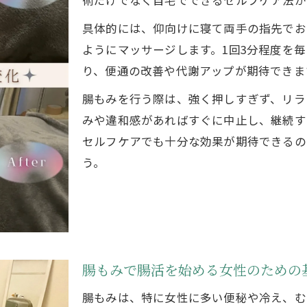
術だけでなく自宅でできるセルフケア法が
腸もみ実践から体質改善への第一歩
具体的には、仰向けに寝て両手の指先でお
腸もみ実践で体質改善を目指すステップ
ようにマッサージします。1回3分程度を
腸もみを続けることで感じる体調の変化
り、便通の改善や代謝アップが期待できま
腸もみ腸活で腸内環境が整う理由と方法
腸もみを行う際は、強く押しすぎず、リラ
腸もみのやり方とセルフケア時の注意点
みや違和感があればすぐに中止し、継続す
腸もみ体質改善で得られる主なメリット
セルフケアでも十分な効果が期待できるの
美しさを保つ腸活の秘訣を公開中
う。
腸もみ腸活で美しさを保つための習慣とは
腸もみがもたらす美容効果とその理由
腸もみ腸活で健康的なボディラインを実現
腸もみ継続が5年後の美しさをつくる理由
腸もみで腸活を始める女性のための
腸もみと腸活の相乗効果で目指す理想の自分
腸もみは、特に女性に多い便秘や冷え、む
腸もみ効果で毎日が快適になる理由