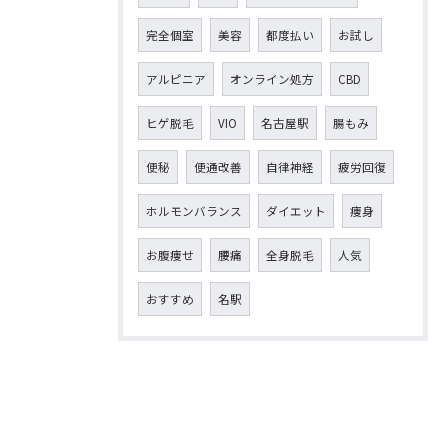
完全個室
美容
都度払い
お試し
アルピニア
オンライン処方
CBD
ヒゲ脱毛
VIO
名古屋駅
腸もみ
便秘
便通改善
自律神経
疲労回復
ホルモンバランス
ダイエット
痩身
お腹痩せ
腰痛
全身脱毛
人気
おすすめ
名駅