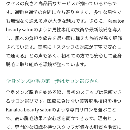
クセスの良さと高品質なサービスが揃っているからで
適
す。通勤や通学の合間に立ち寄りやすく、多忙な男性で
身だしなみ強化にメンズ脱毛が選ばれる理
も無理なく通える点が大きな魅力です。さらに、Kanaloa
由
beauty salonのように男性専用の技術や最新設備を導入
医療級の効果が魅力の美容脱毛を体感
し、肌への負担や痛みを最小限に抑えた施術が高く評価
メンズ脱毛で医療級の高い効果を実感する
されています。実際に「スタッフの対応が丁寧で安心し
て通える」との声も多く、初めての方でも安心して全身
美容脱毛で叶える全身メンズ脱毛の魅力
脱毛に取り組める環境が整っています。
名古屋駅で体感できる医療級メンズ脱毛の
特徴
全身メンズ脱毛の第一歩はサロン選びから
最新技術の美容脱毛で痛みを軽減する方法
全身メンズ脱毛を始める際、最初のステップは信頼でき
メンズ脱毛で安全性と高効果を両立させる
るサロン選びです。医療に負けない美容脱毛技術を持つ
秘訣
Kanaloa beauty salonのような専門サロンを選ぶこと
痛みが少ない全身脱毛の安心ポイント
で、高い脱毛効果と安心感を両立できます。理由とし
痛みを抑えた全身メンズ脱毛の最新アプロ
て、専門的な知識を持つスタッフが個々の肌質や毛質に