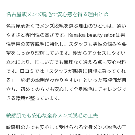
名古屋駅メンズ脱毛で安心感を得る理由とは
名古屋駅近くでメンズ脱毛を選ぶ理由のひとつは、通い
やすさと専門性の高さです。Kanaloa beauty salonは男
性専用の美容脱毛に特化し、スタッフも男性の悩みや要
望をしっかり理解しています。駅からアクセスしやすい
立地により、忙しい方でも無理なく通える点も安心材料
です。口コミでは「スタッフが親身に相談に乗ってくれ
る」「施術の説明がわかりやすい」といった高評価が目
立ち、初めての方でも安心して全身脱毛にチャレンジで
きる環境が整っています。
敏感肌でも安心な全身メンズ脱毛の工夫
敏感肌の方でも安心して受けられる全身メンズ脱毛の工