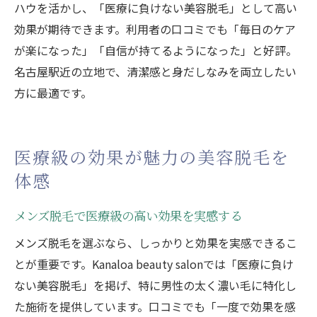
ハウを活かし、「医療に負けない美容脱毛」として高い
効果が期待できます。利用者の口コミでも「毎日のケア
が楽になった」「自信が持てるようになった」と好評。
名古屋駅近の立地で、清潔感と身だしなみを両立したい
方に最適です。
医療級の効果が魅力の美容脱毛を
体感
メンズ脱毛で医療級の高い効果を実感する
メンズ脱毛を選ぶなら、しっかりと効果を実感できるこ
とが重要です。Kanaloa beauty salonでは「医療に負け
ない美容脱毛」を掲げ、特に男性の太く濃い毛に特化し
た施術を提供しています。口コミでも「一度で効果を感