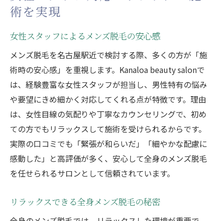
術を実現
女性スタッフによるメンズ脱毛の安心感
メンズ脱毛を名古屋駅近で検討する際、多くの方が「施
術時の安心感」を重視します。Kanaloa beauty salonで
は、経験豊富な女性スタッフが担当し、男性特有の悩み
や要望にきめ細かく対応してくれる点が特徴です。理由
は、女性目線の気配りや丁寧なカウンセリングで、初め
ての方でもリラックスして施術を受けられるからです。
実際の口コミでも「緊張が和らいだ」「細やかな配慮に
感動した」と高評価が多く、安心して全身のメンズ脱毛
を任せられるサロンとして信頼されています。
リラックスできる全身メンズ脱毛の秘密
全身のメンズ脱毛では、リラックスした環境が重要で