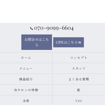
070-9099-6604
お問合せはこち
LINEはこちら
ら
ホーム
コンセプト
メニュー
スタッフ
商品紹介
よくある質問
当サロンの特徴
髭
全身
VIO