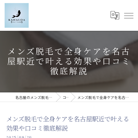
メンズ脱毛で全身ケアを名古
屋駅近で叶える効果や口コミ
徹底解説
名古屋のメンズ脱毛ならKanaloa beauty salon
コラム
メンズ脱毛で全身ケアを名古屋駅近で叶える効果や口コミ徹底解説
メンズ脱毛で全身ケアを名古屋駅近で叶える
効果や口コミ徹底解説
2025/09/20