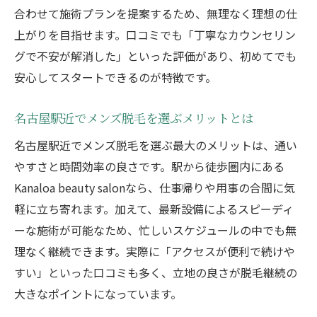
ーチ
合わせて施術プランを提案するため、無理なく理想の仕
名古屋駅メンズ脱毛で安心感を得る理由と
上がりを目指せます。口コミでも「丁寧なカウンセリン
は
グで不安が解消した」といった評価があり、初めてでも
敏感肌でも安心な全身メンズ脱毛の工夫
安心してスタートできるのが特徴です。
痛みが苦手な方へおすすめの脱毛方法
名古屋駅近でメンズ脱毛を選ぶメリットとは
全身メンズ脱毛で感じる快適な施術体験
名古屋駅近でメンズ脱毛を選ぶ最大のメリットは、通い
女性スタッフ対応でリラックス施術を実現
やすさと時間効率の良さです。駅から徒歩圏内にある
女性スタッフによるメンズ脱毛の安心感
Kanaloa beauty salonなら、仕事帰りや用事の合間に気
リラックスできる全身メンズ脱毛の秘密
軽に立ち寄れます。加えて、最新設備によるスピーディ
名古屋 メンズ脱毛 女性スタッフの魅力とは
ーな施術が可能なため、忙しいスケジュールの中でも無
VIO脱毛にも対応した女性スタッフの丁寧な
理なく継続できます。実際に「アクセスが便利で続けや
施術
すい」といった口コミも多く、立地の良さが脱毛継続の
女性目線の配慮が光るメンズ脱毛全身体験
大きなポイントになっています。