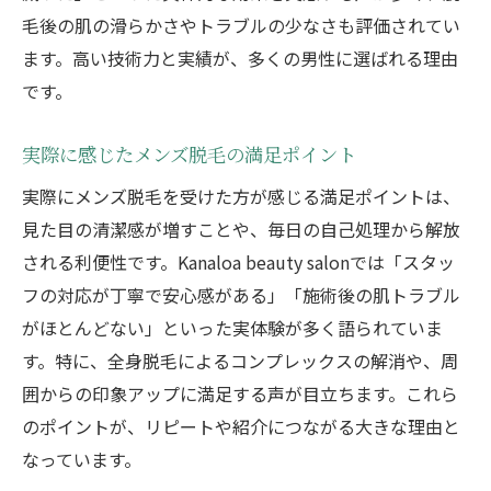
毛後の肌の滑らかさやトラブルの少なさも評価されてい
ます。高い技術力と実績が、多くの男性に選ばれる理由
です。
実際に感じたメンズ脱毛の満足ポイント
実際にメンズ脱毛を受けた方が感じる満足ポイントは、
見た目の清潔感が増すことや、毎日の自己処理から解放
される利便性です。Kanaloa beauty salonでは「スタッ
フの対応が丁寧で安心感がある」「施術後の肌トラブル
がほとんどない」といった実体験が多く語られていま
す。特に、全身脱毛によるコンプレックスの解消や、周
囲からの印象アップに満足する声が目立ちます。これら
のポイントが、リピートや紹介につながる大きな理由と
なっています。