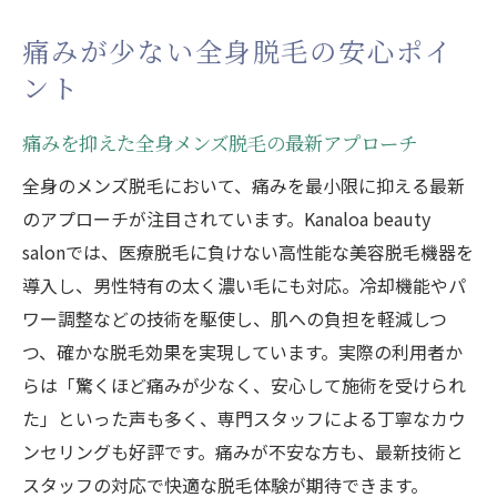
痛みが少ない全身脱毛の安心ポイ
ント
痛みを抑えた全身メンズ脱毛の最新アプローチ
全身のメンズ脱毛において、痛みを最小限に抑える最新
のアプローチが注目されています。Kanaloa beauty
salonでは、医療脱毛に負けない高性能な美容脱毛機器を
導入し、男性特有の太く濃い毛にも対応。冷却機能やパ
ワー調整などの技術を駆使し、肌への負担を軽減しつ
つ、確かな脱毛効果を実現しています。実際の利用者か
らは「驚くほど痛みが少なく、安心して施術を受けられ
た」といった声も多く、専門スタッフによる丁寧なカウ
ンセリングも好評です。痛みが不安な方も、最新技術と
スタッフの対応で快適な脱毛体験が期待できます。