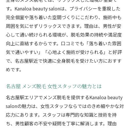
す。Kanaloa beauty salonは、プライバシーを重視した
完全個室や落ち着いた空間づくりにこだわり、施術中も
周囲を気にせずリラックスできます。理由は、男性が安
心して通い続けられる環境が、脱毛効果の持続や満足度
向上に直結するからです。口コミでも「落ち着いた雰囲
気で通いやすい」「心地よく施術が受けられる」と好評
で、名古屋駅近で快適に全身脱毛を受けたい方におすす
めです。
名古屋 メンズ脱毛 女性スタッフの魅力とは
名古屋駅エリアでメンズ脱毛を提供するKanaloa beauty
salonの魅力は、女性スタッフならではのきめ細やかな対
応力にあります。スタッフは専門的な知識と技術を持
ち、男性顧客の不安や疑問を丁寧に解消します。理由