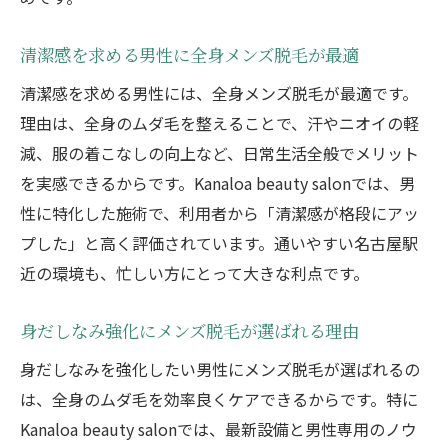
清潔感を求める男性に全身メンズ脱毛が最適
清潔感を求める男性には、全身メンズ脱毛が最適です。
理由は、全身のムダ毛を整えることで、汗やニオイの軽
減、服の着こなしの向上など、日常生活全般でメリット
を実感できるからです。Kanaloa beauty salonでは、男
性に特化した施術で、利用者から「清潔感が格段にアッ
プした」と高く評価されています。通いやすい名古屋駅
近の環境も、忙しい方にとって大きな利点です。
身だしなみ強化にメンズ脱毛が選ばれる理由
身だしなみを強化したい男性にメンズ脱毛が選ばれるの
は、全身のムダ毛を効率良くケアできるからです。特に
Kanaloa beauty salonでは、最新設備と男性専用のノウ