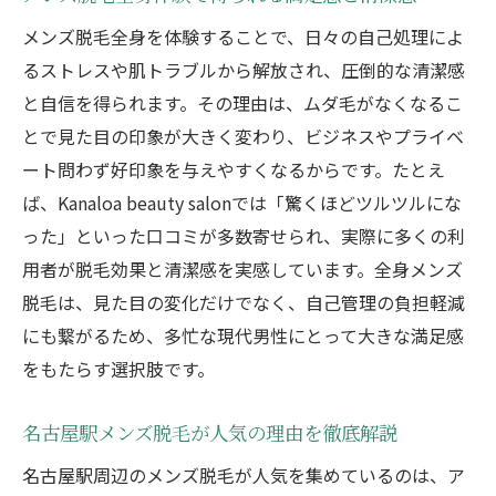
メンズ脱毛の口コミで注目される効果と実
メンズ脱毛全身を体験することで、日々の自己処理によ
感
るストレスや肌トラブルから解放され、圧倒的な清潔感
口コミで話題の名古屋駅メンズ脱毛全身体
と自信を得られます。その理由は、ムダ毛がなくなるこ
験
とで見た目の印象が大きく変わり、ビジネスやプライベ
高評価続出の全身メンズ脱毛効果を検証
ート問わず好印象を与えやすくなるからです。たとえ
実際に感じたメンズ脱毛の満足ポイント
ば、Kanaloa beauty salonでは「驚くほどツルツルにな
った」といった口コミが多数寄せられ、実際に多くの利
脱毛効果の高さが口コミで選ばれる理由
用者が脱毛効果と清潔感を実感しています。全身メンズ
メンズ脱毛なら清潔感アップも期待大
脱毛は、見た目の変化だけでなく、自己管理の負担軽減
メンズ脱毛全身で印象を大きく変えるポイ
にも繋がるため、多忙な現代男性にとって大きな満足感
ント
をもたらす選択肢です。
清潔感アップを叶える名古屋駅メンズ脱毛
メンズ脱毛全身がもたらす美肌と自信の効
名古屋駅メンズ脱毛が人気の理由を徹底解説
果
名古屋駅周辺のメンズ脱毛が人気を集めているのは、ア
清潔感を求める男性に全身メンズ脱毛が最