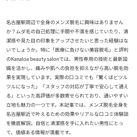
名古屋駅周辺で全身のメンズ脱毛に興味はありません
か？ムダ毛の自己処理に手間や不満を感じていたり、清
潔感や見た目の印象をアップさせたいと思った経験はな
いでしょうか。特に「医療に負けない美容脱毛」と評判
のKanaloa beauty salonでは、男性専用の技術と最新設
備を活かし、痛みや肌への負担を抑えながら高い脱毛効
果を実現しています。実際の口コミでも「驚くほどツル
ツルになった」「スタッフの対応が丁寧で安心して通え
る」といった高評価が多数寄せられており、通いやすい
立地も魅力の一つです。本記事では、メンズ脱毛全身を
名古屋駅近で叶えるための効果やリアルな口コミ体験談
を徹底解説。自信と清潔感を手に入れたい男性にとっ
て、価値ある情報が満載です。