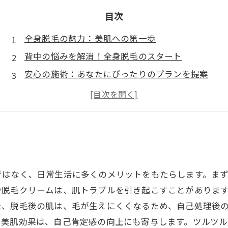
目次
全身脱毛の魅力：美肌への第一歩
背中の悩みを解消！全身脱毛のスタート
安心の施術：あなたにぴったりのプランを提案
時間と手間を省く！全身脱毛のメリット
自己肯定感の向上と美肌効果を実感
全身脱毛の成功事例：施術を受けた人々の声
さあ、新しい自分へ！全身脱毛の効果と未来
ではなく、日常生活に多くのメリットをもたらします。ま
や脱毛クリームは、肌トラブルを引き起こすことがありま
た、脱毛後の肌は、毛が生えにくくなるため、自己処理後
る美肌効果は、自己肯定感の向上にも寄与します。ツルツ