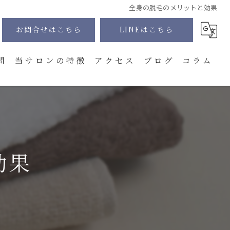
全身の脱毛のメリットと効果
お問合せはこちら
LINEはこちら
問
当サロンの特徴
アクセス
ブログ
コラム
髭
全身
VIO
効果
顔
体験