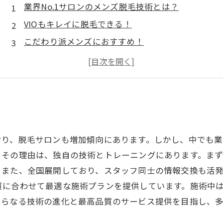
業界No.1サロンのメンズ脱毛技術とは？
VIOもキレイに脱毛できる！
こだわり派メンズにおすすめ！
お手入れ楽々！痛みも少なめ！
自信が持てるツルツル肌を手に入れよう！
？
り、脱毛サロンも増加傾向にあります。しかし、中でも業界
。その理由は、独自の技術とトレーニングにあります。ま
。また、全国展開しており、スタッフ同士の情報交換も活
質に合わせて最適な施術プランを提供しています。施術中
さらなる技術の進化と最高品質のサービス提供を目指し、