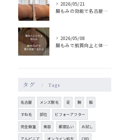
2026/05/21
腸もみの効能で名古屋駅周辺の女性が体質改善を実感する理由と続けやすさ徹底ガイド
2026/05/08
腸もみで肌質向上と体質改善を名古屋駅エリアで目指す方法
タグ
Tags
名古屋
メンズ脱毛
足
腕
脇
すね毛
部位
ビフォーアフター
完全個室
美容
都度払い
お試し
アルピニア
オンライン処方
CBD