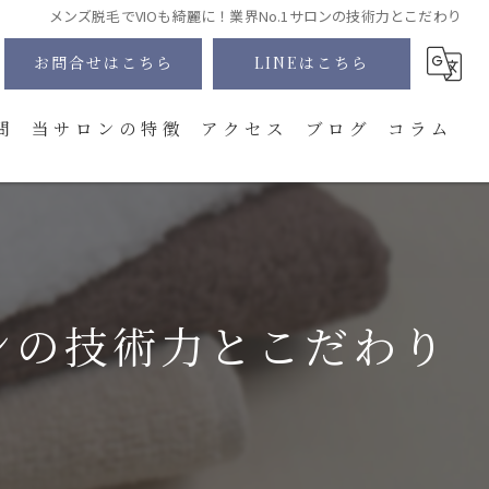
メンズ脱毛でVIOも綺麗に！業界No.1サロンの技術力とこだわり
お問合せはこちら
LINEはこちら
問
当サロンの特徴
アクセス
ブログ
コラム
髭
全身
VIO
ロンの技術力とこだわり
顔
体験