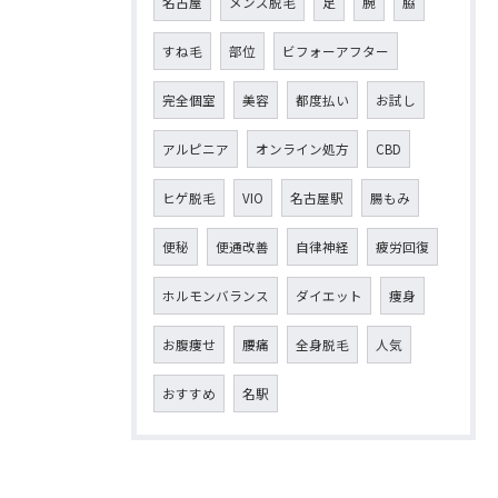
名古屋
メンズ脱毛
足
腕
脇
すね毛
部位
ビフォーアフター
完全個室
美容
都度払い
お試し
アルピニア
オンライン処方
CBD
ヒゲ脱毛
VIO
名古屋駅
腸もみ
便秘
便通改善
自律神経
疲労回復
ホルモンバランス
ダイエット
痩身
お腹痩せ
腰痛
全身脱毛
人気
おすすめ
名駅