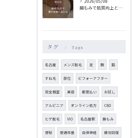
2026/05/08
腸もみで肌質向上と体質改善を名古屋駅エリアで目指す方法
タグ
Tags
名古屋
メンズ脱毛
足
腕
脇
すね毛
部位
ビフォーアフター
完全個室
美容
都度払い
お試し
アルピニア
オンライン処方
CBD
ヒゲ脱毛
VIO
名古屋駅
腸もみ
便秘
便通改善
自律神経
疲労回復