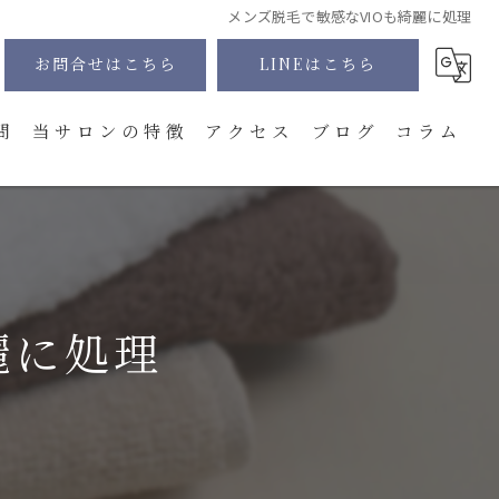
メンズ脱毛で敏感なVIOも綺麗に処理
お問合せはこちら
LINEはこちら
問
当サロンの特徴
アクセス
ブログ
コラム
髭
全身
VIO
麗に処理
顔
体験