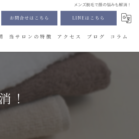
メンズ脱毛で顔の悩みも解消！
お問合せはこちら
LINEはこちら
問
当サロンの特徴
アクセス
ブログ
コラム
髭
全身
VIO
消！
顔
体験