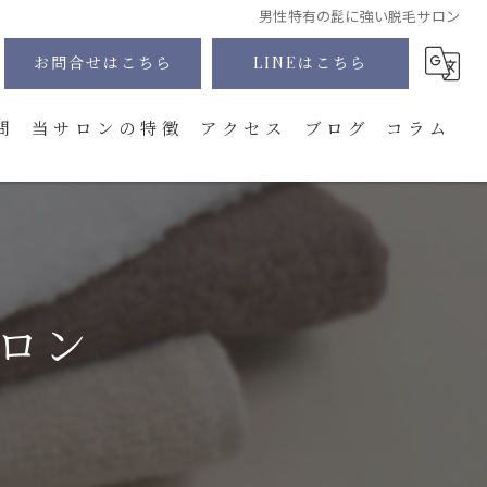
男性特有の髭に強い脱毛サロン
お問合せはこちら
LINEはこちら
問
当サロンの特徴
アクセス
ブログ
コラム
髭
全身
VIO
ロン
顔
体験