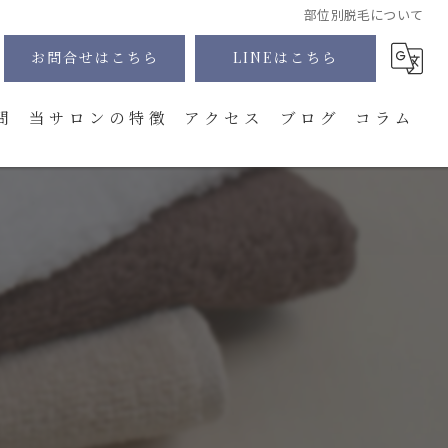
部位別脱毛について
お問合せはこちら
LINEはこちら
問
当サロンの特徴
アクセス
ブログ
コラム
髭
全身
VIO
顔
体験